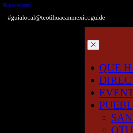
Skip to content
#guialocal
@teotihuacanmexicoguide
QUE H
DIREC
EVEN
PUEB
SAN
OT