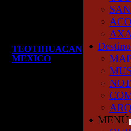
SAN
AC
AXA
Destino
TEOTIHUACAN
MA
MEXICO
MUS
NOT
COM
ARQ
MENÚ