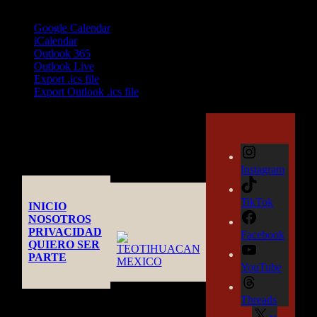
Google Calendar
iCalendar
Outlook 365
Outlook Live
Export .ics file
Export Outlook .ics file
Instagram
TikTok
INICIO
NOSOTROS
PRIVACIDAD
Facebook
QUIERO SER
PARTE
YouTube
Threads