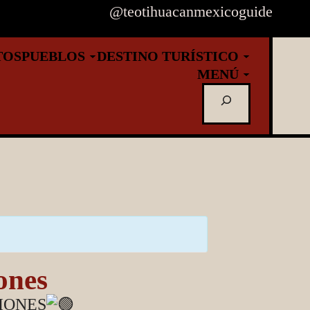
@teotihuacanmexicoguide
TOS
PUEBLOS
DESTINO TURÍSTICO
MENÚ
Buscar
ones
IONES