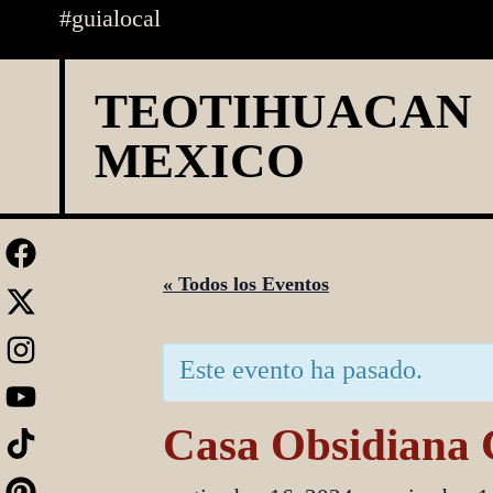
Skip
#guialocal
to
content
TEOTIHUACAN
MEXICO
« Todos los Eventos
Este evento ha pasado.
Casa Obsidiana C