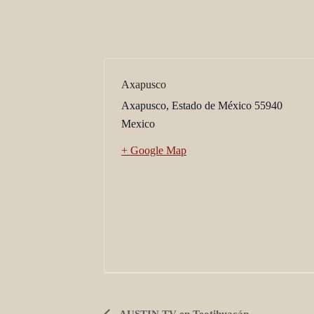
Axapusco
Axapusco
,
Estado de México
55940
Mexico
+ Google Map
AUSTIN TV en Teotihuacán