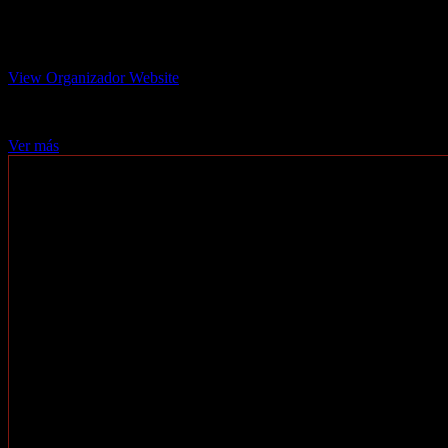
Teotihuacán en Casa
View Organizador Website
teotihuacanencasa@gmail.com
Ver más