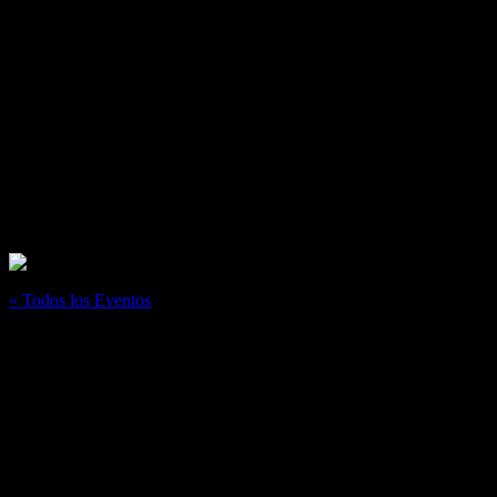
« Todos los Eventos
Este evento ha pasado.
ANTOLOGÍA DE DOCUMENTOS PARA 
julio 18, 2024
@
7:00 pm
–
8:00 pm
Presentación de obra