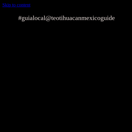
Skip to content
#guialocal
@teotihuacanmexicoguide