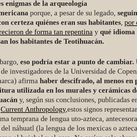
s enigmas de la arqueología
mericana
porque, a pesar de su legado,
seguim
con certeza quiénes eran sus habitantes
,
por
recieron de forma tan repentina
y
qué idioma
an los habitantes de Teotihuacán.
bargo,
eso podría estar a punto de cambiar.
 de investigadores de la Universidad de Cope
arca) afirma
haber descifrado, al menos en 
ritura utilizada en los murales y cerámicas d
uacán
y, según sus conclusiones, publicadas en
a
Current Anthropology
,estos signos representa
rma temprana de lengua uto-azteca, antecesor
 del náhuatl (la lengua de los mexicas o azteca