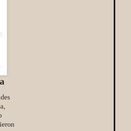
Mexico (@teotihuacanmexicoguide)
a
ades
a,
o
ieron