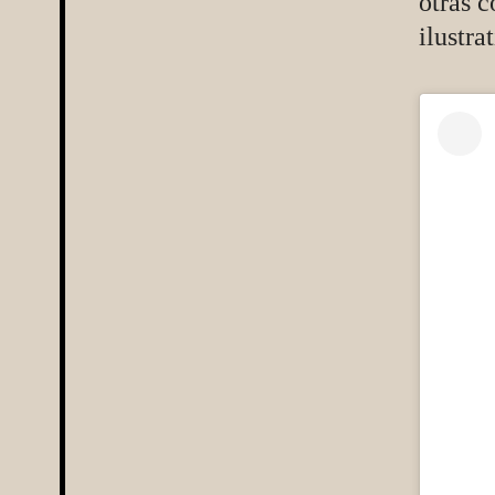
otras c
ilustra