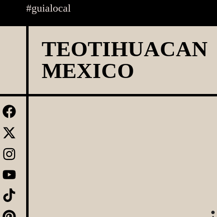
Skip
#guialocal
to
content
TEOTIHUACAN
MEXICO