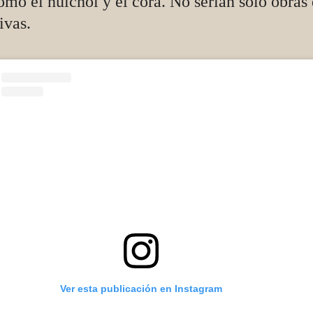
omo el huichol y el cora. No serían solo obras 
tivas.
Ver esta publicación en Instagram