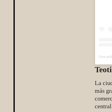
Teot
La ciud
más gr
comerci
centra