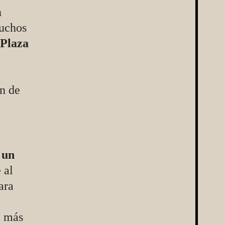
n
muchos
Plaza
ón de
 un
 al
ara
a más