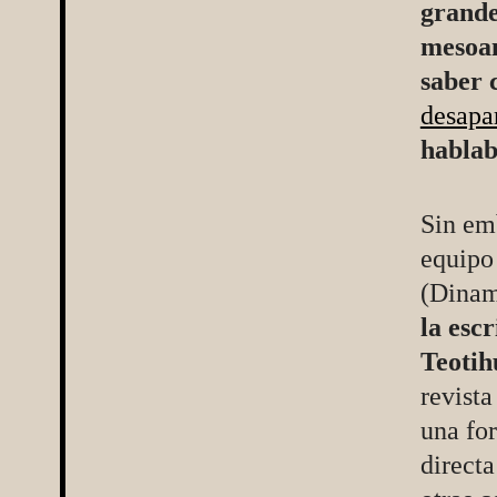
grande
mesoa
saber 
desapa
hablab
Sin em
equipo
(Dinam
la esc
Teotih
revist
una fo
directa