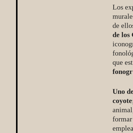
Los exp
murale
de ell
de los 
iconogr
fonológ
que es
fonogr
Uno de
coyote
animal,
formar 
emplea