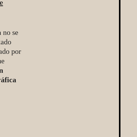
de
a no se
tado
rado por
ne
n
ráfica