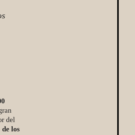
os
a
00
gran
or del
 de los