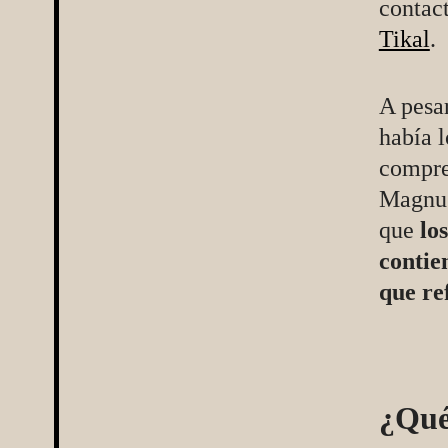
contac
Tikal
.
A pesar
había l
compren
Magnus
que
lo
contie
que re
¿Qué