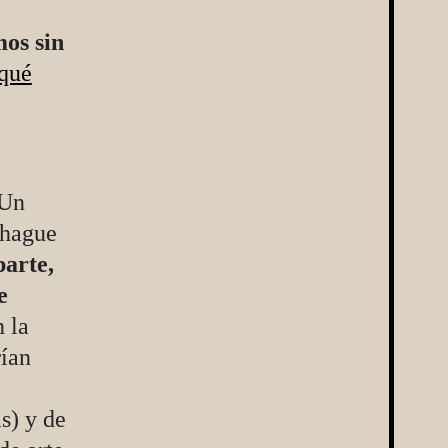
os sin
 qué
Un
nhague
parte,
e
 la
rían
a
s) y de