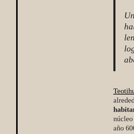
Un
ha
le
lo
ab
Teotih
alreded
habita
núcleo 
año 600