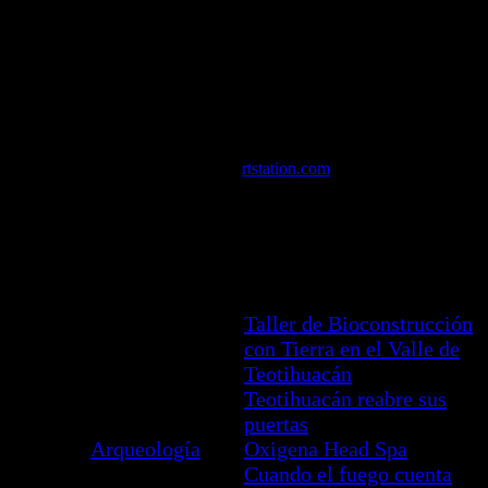
Vista de Teotihuacán sobre la
Plaza de Poniente.
Modelado en colaboración con:
• Andrés Armesto
• Carlos Paz
Página original a
rtstation.com
Taller de Bioconstrucción
con Tierra en el Valle de
Teotihuacán
Todas
Teotihuacán
Teotihuacán reabre sus
las
México
puertas
entradas
Arqueología
Oxigena Head Spa
Cuando el fuego cuenta