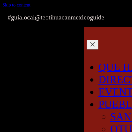
Skip to content
#guialocal
@teotihuacanmexicoguide
QUE H
DIREC
EVEN
PUEB
SAN
OT