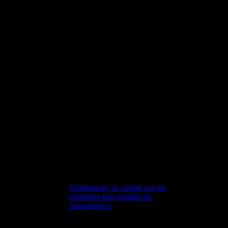
Modelado en colaboración con:
• Andrés Armesto
• Alejandro Soriano
• Carlos Paz
• Diego Blanco
Vista de uno de los patios
interiores del palacio de Atetelco
en Teotihuacán.
Modelado en colaboración con:
• Andrés Armesto
Vista de uno de los patios
interiores del palacio de Atetelco
en Teotihuacán.
Modelado en colaboración con:
• Andrés Armesto
Teotihuacán, la ciudad con las
pirámides más grandes de
mesoamérica