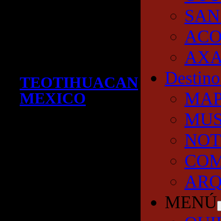
SAN
AC
AXA
Destino
TEOTIHUACAN
MA
MEXICO
MUS
NOT
COM
ARQ
MENÚ