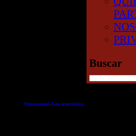
QUI
PAR
NOS
PRI
Buscar
Pintura mural
,
Zona arqueológica
RECONSTRUCCION
EN 3D DE